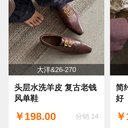
大洋&26-270
头层水洗羊皮 复古老钱
简
风单鞋
好
￥198.00
￥1
分销 14