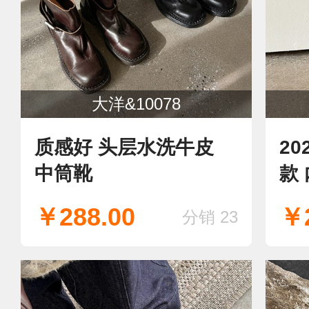
大洋&10078
质感好 头层水洗牛皮
2
中筒靴
款
￥288.00
￥2
分销 23