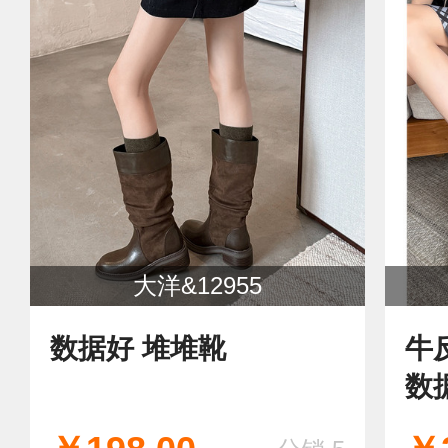
大洋&12955
数据好 堆堆靴
牛
数