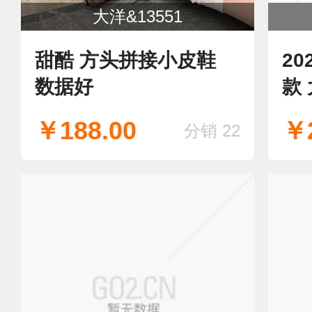
大洋&13551
甜酷 方头拼接小皮鞋
2
数据好
款
好
￥188.00
￥2
分销 22