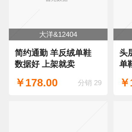
大洋&12404
简约通勤 羊反绒单鞋
头
数据好 上架就卖
单
￥178.00
￥1
分销 29