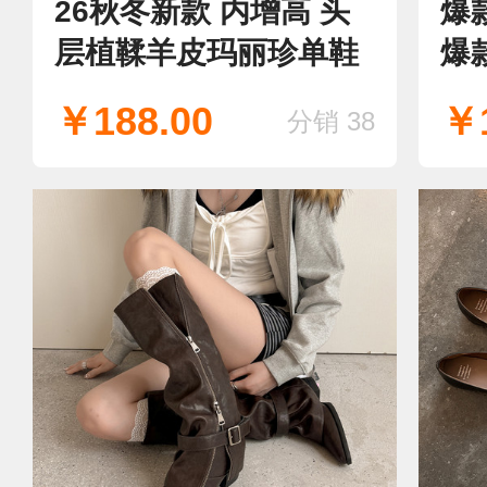
26秋冬新款 内增高 头
爆
层植鞣羊皮玛丽珍单鞋
爆
￥188.00
￥1
分销 38