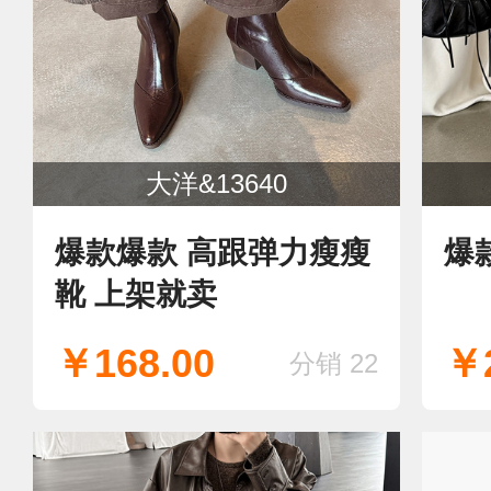
大洋&13640
爆款爆款 高跟弹力瘦瘦
爆
靴 上架就卖
￥168.00
￥2
分销 22