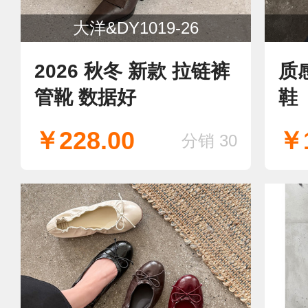
大洋&DY1019-26
2026 秋冬 新款 拉链裤
质
管靴 数据好
鞋
￥228.00
￥1
分销 30