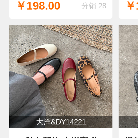
￥198.00
￥1
分销 28
大洋&DY14221