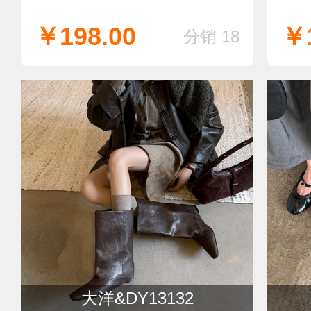
￥198.00
￥1
分销 18
大洋&DY13132