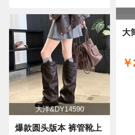
大
￥2
大洋&DY14590
爆款圆头版本 裤管靴上