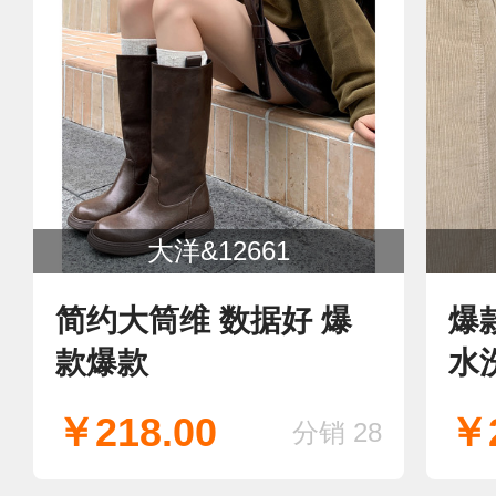
大洋&12661
简约大筒维 数据好 爆
爆
款爆款
水
￥218.00
￥2
分销 28