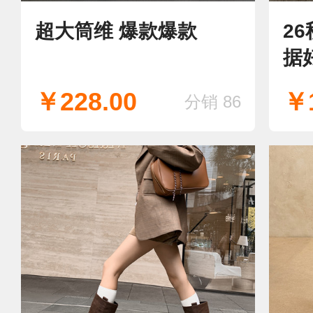
超大筒维 爆款爆款
2
据
￥228.00
￥1
分销 86