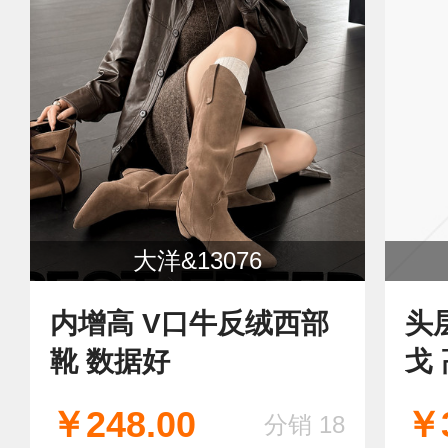
大洋&13076
内增高 V口牛反绒西部
头
靴 数据好
戈
￥248.00
￥3
分销 18