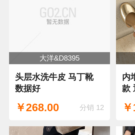
大洋&D8395
头层水洗牛皮 马丁靴
内
数据好
款
￥268.00
￥1
分销 12