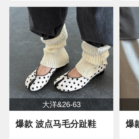
大洋&26-63
爆款 波点马毛分趾鞋
爆