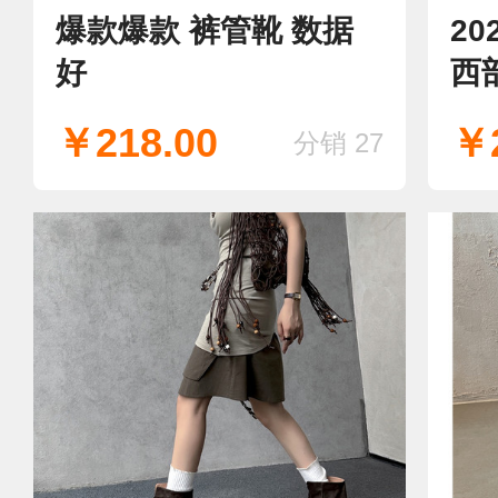
爆款爆款 裤管靴 数据
2
好
西
￥218.00
￥2
分销 27