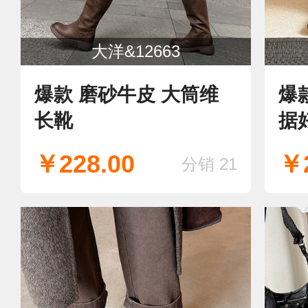
大洋&12663
爆款 磨砂牛皮 大筒维
爆
长靴
据
￥228.00
￥2
分销 21