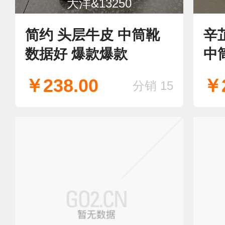
大洋&13250
简约 头层牛皮 中筒靴
辛
数据好 爆款爆款
中
￥238.00
￥2
分销 15