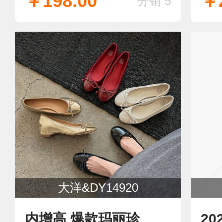
￥198.00
￥2
分销 5
大洋&DY14920
内增高 爆款玛丽珍
2