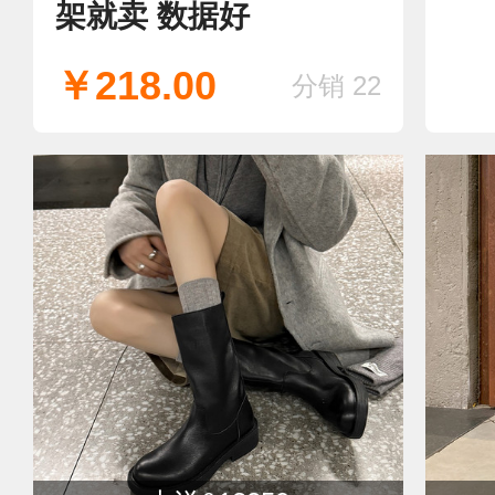
架就卖 数据好
￥218.00
分销 22