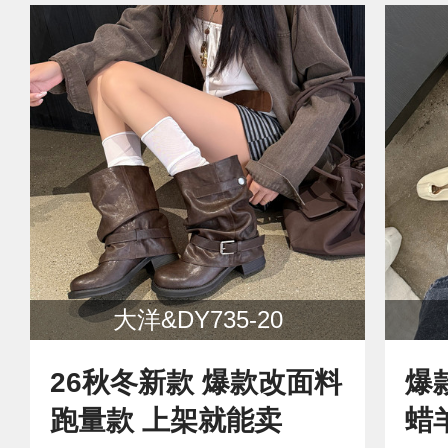
大洋&DY735-20
26秋冬新款 爆款改面料
爆款爆
跑量款 上架就能卖
蜡