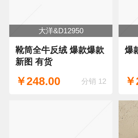
大洋&D12950
靴筒全牛反绒 爆款爆款
爆
新图 有货
￥248.00
￥2
分销 12