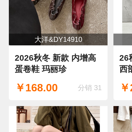
大洋&DY14910
2026秋冬 新款 内增高
2
蛋卷鞋 玛丽珍
西
数
￥168.00
￥2
分销 31