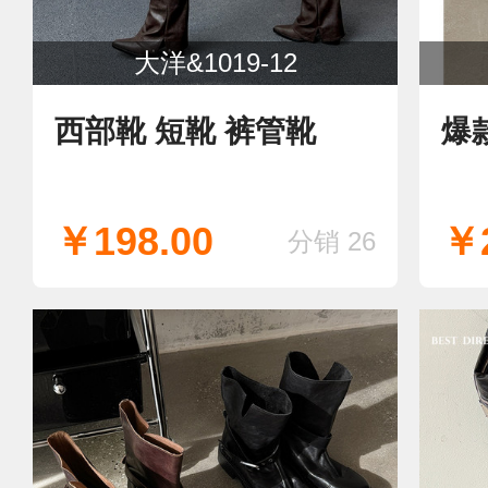
大洋&1019-12
西部靴 短靴 裤管靴
爆
￥198.00
￥2
分销 26