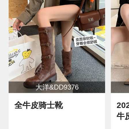
大洋&DD9376
全牛皮骑士靴
2
牛