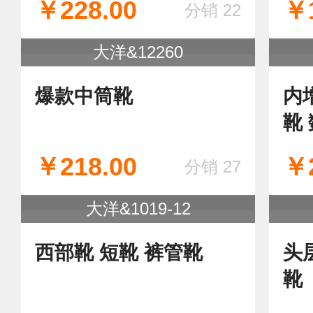
大洋&D13077
全牛反绒 内增高 数据
2
好
跑
￥228.00
￥1
分销 22