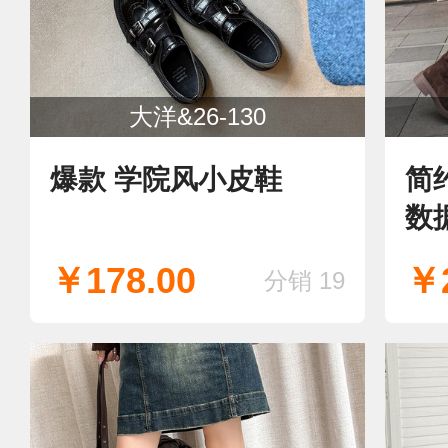
大洋&26-130
爆款 学院风小皮鞋
简
数
￥178.00
￥2
分销 19