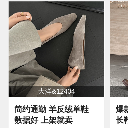
大洋&12404
简约通勤 羊反绒单鞋
爆
数据好 上架就卖
长