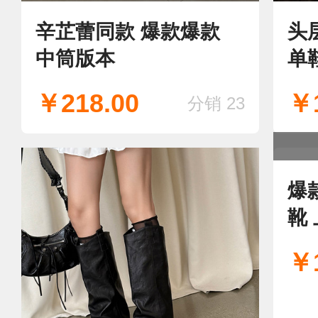
辛芷蕾同款 爆款爆款
头
中筒版本
单
￥218.00
￥1
分销 23