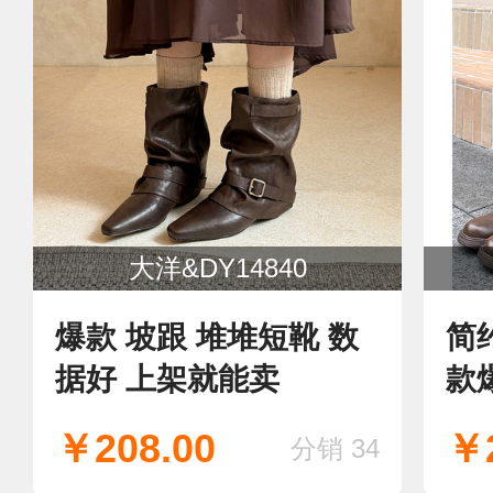
大洋&DY14840
爆款 坡跟 堆堆短靴 数
简
据好 上架就能卖
款
￥208.00
￥2
分销 34