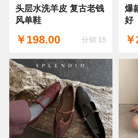
头层水洗羊皮 复古老钱
爆
风单鞋
好
￥198.00
￥2
分销 15