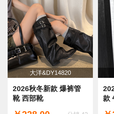
大洋&DY14820
2026秋冬新款 爆裤管
2
靴 西部靴
款
就