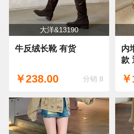
大洋&13190
牛反绒长靴 有货
内
款
￥238.00
￥1
分销 8