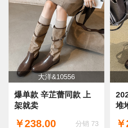
大洋&10556
爆单款 辛芷蕾同款 上
2
架就卖
堆
款
￥238.00
￥2
分销 73