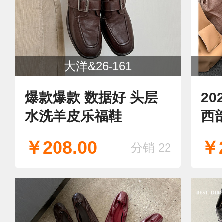
大洋&26-161
爆款爆款 数据好 头层
2
水洗羊皮乐福鞋
西
￥208.00
￥2
分销 22