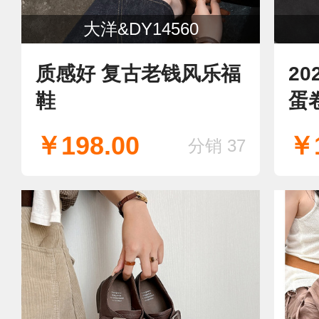
大洋&DY14560
质感好 复古老钱风乐福
20
鞋
蛋
￥198.00
￥1
分销 37