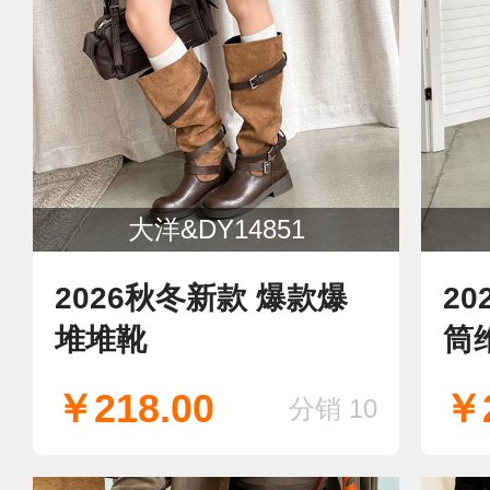
大洋&DY14851
2026秋冬新款 爆款爆
2
堆堆靴
筒
￥218.00
￥2
分销 10