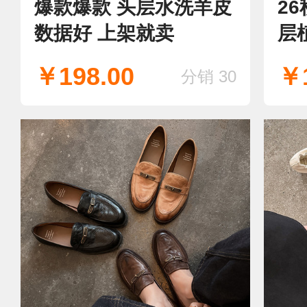
爆款爆款 头层水洗羊皮
2
数据好 上架就卖
层
￥198.00
￥1
分销 30