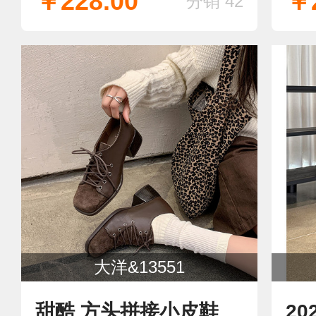
￥228.00
￥2
分销 42
大洋&13551
甜酷 方头拼接小皮鞋
2