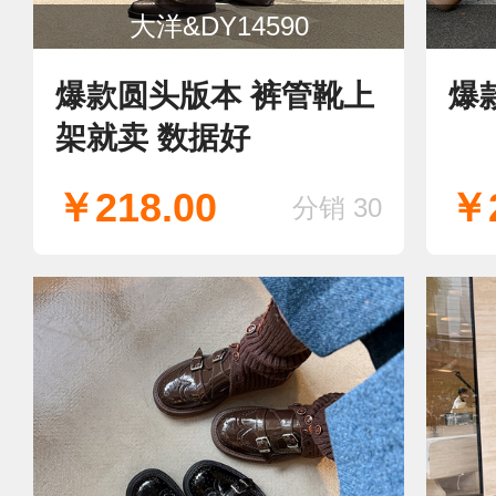
大洋&DY14590
爆款圆头版本 裤管靴上
爆
架就卖 数据好
￥218.00
￥2
分销 30