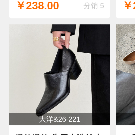
￥238.00
￥2
分销 5
大洋&26-221