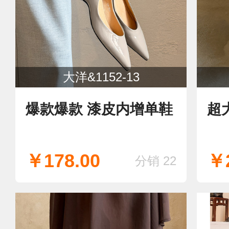
大洋&1152-13
爆款爆款 漆皮内增单鞋
超
￥178.00
￥2
分销 22