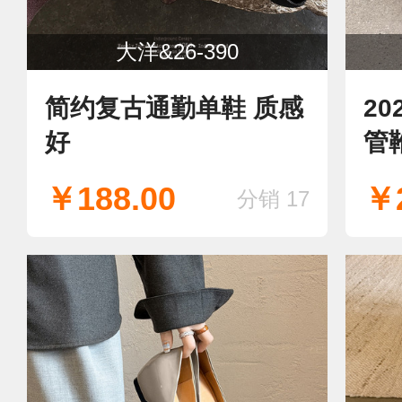
大洋&26-390
简约复古通勤单鞋 质感
20
好
管
￥188.00
￥2
分销 17