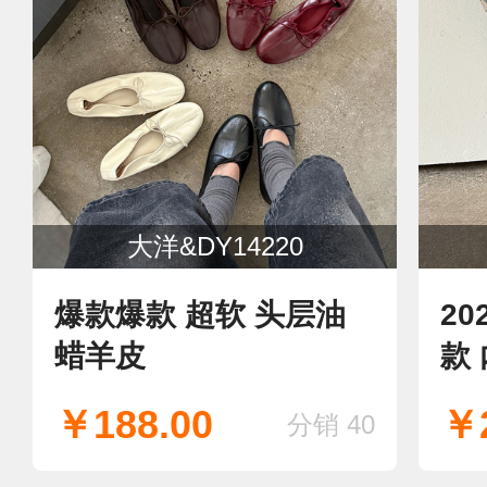
大洋&DY14220
爆款爆款 超软 头层油
2
蜡羊皮
款
￥188.00
￥2
分销 40