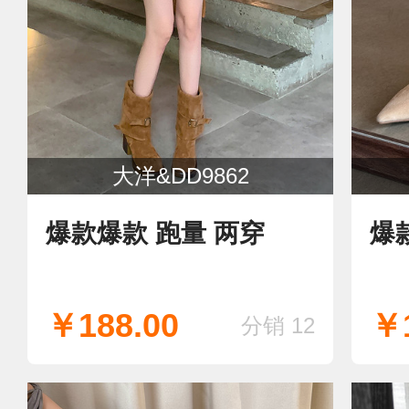
大洋&DD9862
爆款爆款 跑量 两穿
爆
￥188.00
￥1
分销 12