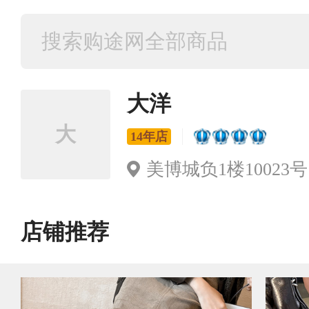
大洋
大
14年店
美博城负1楼10023号
店铺推荐